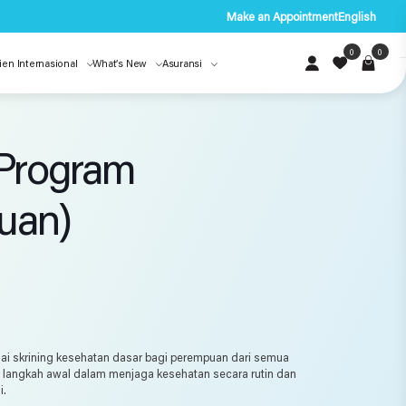
Make an Appointment
English
0
0
ien Internasional
What’s New
Asuransi
 Program
uan)
ai skrining kesehatan dasar bagi perempuan dari semua
i langkah awal dalam menjaga kesehatan secara rutin dan
i.