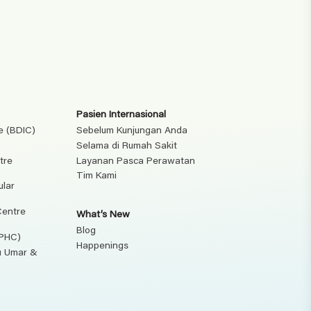
Pasien Internasional
e (BDIC)
Sebelum Kunjungan Anda
Selama di Rumah Sakit
tre
Layanan Pasca Perawatan
Tim Kami
ular
Centre
What’s New
Blog
(PHC)
Happenings
ku Umar &