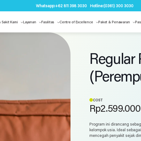
Whatsapp:
+62 811 398 3030
Hotline:
(0361) 300 3030
 Sakit Kami
Layanan
Fasilitas
Centre of Excellence
Paket & Penawaran
Pas
Regular
(Peremp
COST
Rp
2.599.000
Program ini dirancang sebag
kelompok usia. Ideal sebaga
mencegah penyakit sejak din