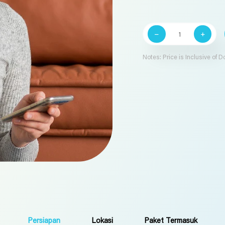
Kuantitas
Regular
Program
(Perempuan)
Notes: Price is Inclusive of 
Persiapan
Lokasi
Paket Termasuk