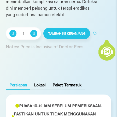
menimbulkan komplikasi saluran cerna. Deteksi
dini memberi peluang untuk terapi eradikasi
yang sederhana namun efektif.
Kuantitas
TAMBAH KE KERANJANG
Comprehensive
Program
Notes: Price is Inclusive of Doctor Fees
(Laki-
Laki
di
Bawah
35)
Persiapan
Lokasi
Paket Termasuk
PUASA 10-12 JAM SEBELUM PEMERIKSAAN.
PASTIKAN UNTUK TIDAK MENGGUNAKAN