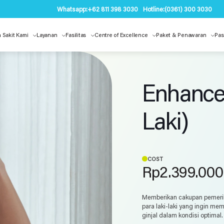
Whatsapp:
+62 811 398 3030
Hotline:
(0361) 300 3030
 Sakit Kami
Layanan
Fasilitas
Centre of Excellence
Paket & Penawaran
Pas
Enhance
Laki)
COST
Rp
2.399.000
Memberikan cakupan pemeriks
para laki-laki yang ingin mem
ginjal dalam kondisi optimal.