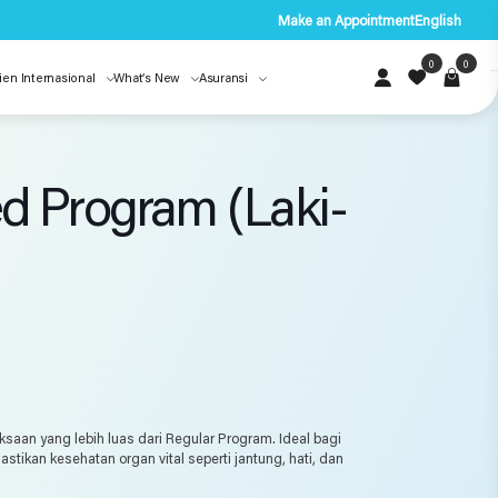
Make an Appointment
English
0
0
ien Internasional
What’s New
Asuransi
d Program (Laki-
aan yang lebih luas dari Regular Program. Ideal bagi
astikan kesehatan organ vital seperti jantung, hati, dan