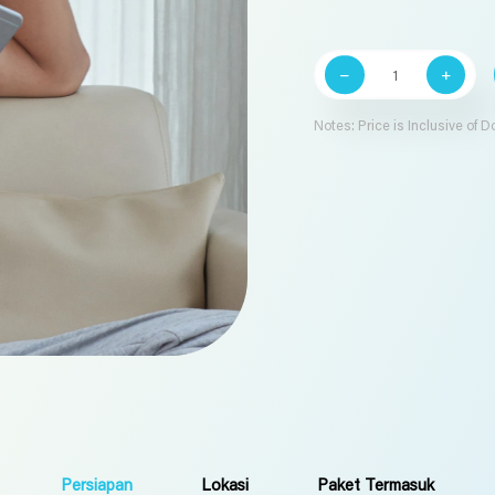
Kuantitas
Enhanced
Program
(Laki-
Notes: Price is Inclusive of 
Laki)
Persiapan
Lokasi
Paket Termasuk