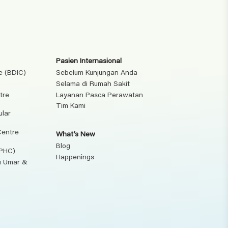
Pasien Internasional
e (BDIC)
Sebelum Kunjungan Anda
Selama di Rumah Sakit
tre
Layanan Pasca Perawatan
Tim Kami
ular
Centre
What’s New
Blog
(PHC)
Happenings
ku Umar &