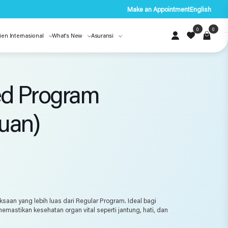
Make an Appointment
English
0
0
ien Internasional
What’s New
Asuransi
d Program
uan)
aan yang lebih luas dari Regular Program. Ideal bagi
mastikan kesehatan organ vital seperti jantung, hati, dan