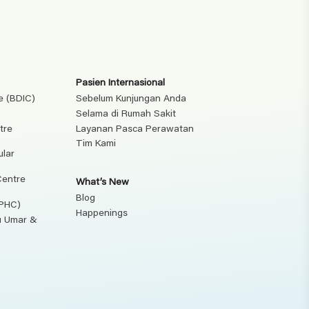
Pasien Internasional
e (BDIC)
Sebelum Kunjungan Anda
Selama di Rumah Sakit
tre
Layanan Pasca Perawatan
Tim Kami
ular
Centre
What’s New
Blog
(PHC)
Happenings
ku Umar &