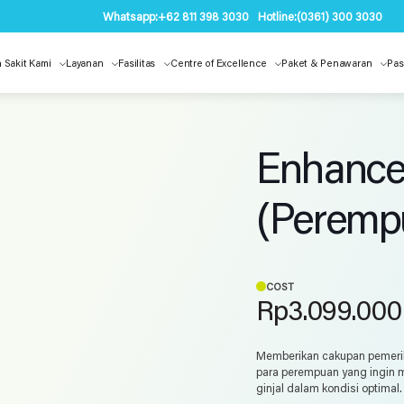
Whatsapp:
+62 811 398 3030
Hotline:
(0361) 300 3030
 Sakit Kami
Layanan
Fasilitas
Centre of Excellence
Paket & Penawaran
Pas
Enhance
(Peremp
COST
Rp
3.099.000
Memberikan cakupan pemeriks
para perempuan yang ingin me
ginjal dalam kondisi optimal.