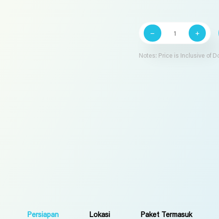
Kuantitas
Enhanced
Program
(Perempuan)
Notes: Price is Inclusive of 
Persiapan
Lokasi
Paket Termasuk