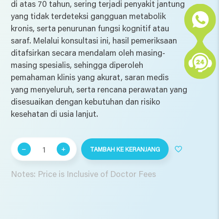
di atas 70 tahun, sering terjadi penyakit jantung
yang tidak terdeteksi gangguan metabolik
kronis, serta penurunan fungsi kognitif atau
saraf. Melalui konsultasi ini, hasil pemeriksaan
ditafsirkan secara mendalam oleh masing-
masing spesialis, sehingga diperoleh
pemahaman klinis yang akurat, saran medis
yang menyeluruh, serta rencana perawatan yang
disesuaikan dengan kebutuhan dan risiko
kesehatan di usia lanjut.
Kuantitas
TAMBAH KE KERANJANG
Evergreen
Program
Notes: Price is Inclusive of Doctor Fees
(Laki-
Laki
di
Atas