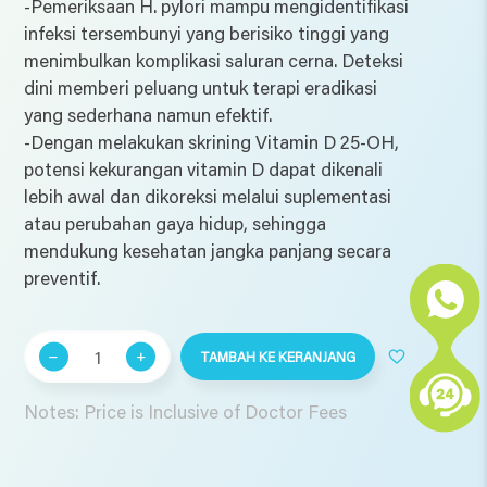
-Pemeriksaan H. pylori mampu mengidentifikasi
infeksi tersembunyi yang berisiko tinggi yang
menimbulkan komplikasi saluran cerna. Deteksi
dini memberi peluang untuk terapi eradikasi
yang sederhana namun efektif.
-Dengan melakukan skrining Vitamin D 25-OH,
potensi kekurangan vitamin D dapat dikenali
lebih awal dan dikoreksi melalui suplementasi
atau perubahan gaya hidup, sehingga
mendukung kesehatan jangka panjang secara
preventif.
Kuantitas
TAMBAH KE KERANJANG
Ultimate
Program
Notes: Price is Inclusive of Doctor Fees
(Perempuan
di
Bawah